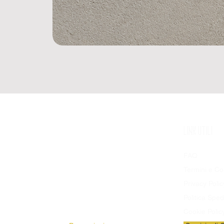
SHOP
LINK UTILI
Prodotti Disponibili
FAQ
Bandiere
Termini e Co
Stendardi
Privacy Polic
Pezze da Stadio
Politica Sped
Striscioni
Cookie Polic