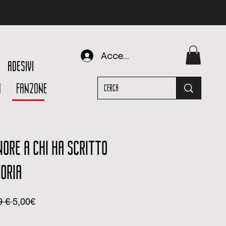
Accedi
ADESIVI
I
FANZONE
NORE A CHI HA SCRITTO
ORIA
Prezzo
Prezzo
9 € 
5,00€
regolare
scontato