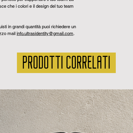
serve, puoi chied
ce che i colori e il design del tuo team
contattandoci tram
sti in grandi quantità puoi richiedere un
izzo mail
info.ultrasidentity@gmail.com
.
PRODOTTI CORRELATI