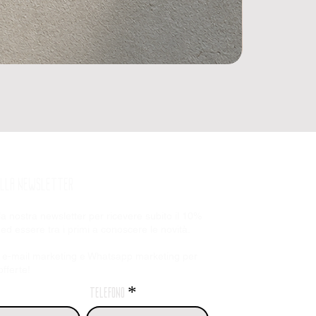
 ALLA NEWSLETTER
alla nostra newsletter per ricevere subito il 10%
 ed essere tra i primi a conoscere le novità.
 e-mail marketing e
Whatsapp marketing per
fferte!
telefono