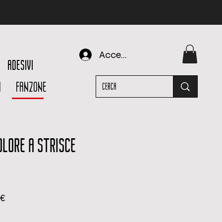
Accedi
ADESIVI
I
FANZONE
OLORE A STRISCE
Prezzo
9€
scontato