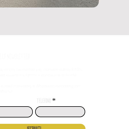
 ALLA NEWSLETTER
alla nostra newsletter per ricevere subito il 10%
 ed essere tra i primi a conoscere le novità.
 e-mail marketing e
Whatsapp marketing per
fferte!
telefono