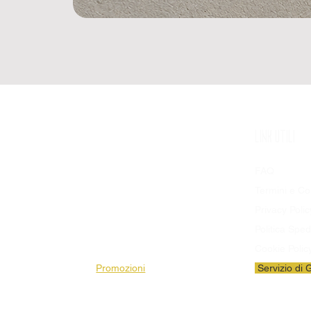
SHOP
LINK UTILI
Prodotti Disponibili
FAQ
Bandiere
Termini e Co
Stendardi
Privacy Polic
Pezze da Stadio
Politica Sped
Striscioni
Cookie Polic
Promozioni
Servizio di 