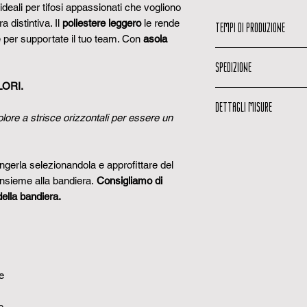
ideali per tifosi appassionati che vogliono
a distintiva. Il
poliestere leggero
le rende
TEMPI DI PRODUZIONE
tte per supportate il tuo team. Con
asola
Tempi di produzi
SPEDIZIONE
lavorativi per pro
Email di spedizio
LORI.
Email di spedizio
viene spedita, ric
DETTAGLI MISURE
quando il tuo ordi
olore a strisce orizzontali per essere un
Codice di traccia
Possibili variazio
codice per monito
tessuto non lavor
Tempi di consegn
+-10% a causa lav
gerla selezionandola e approfittare del
1 a 3 giorni lavorat
Richiesta preventi
insieme alla bandiera.
Consigliamo di
serve, puoi chied
ella bandiera.
contattandoci tram
e
e