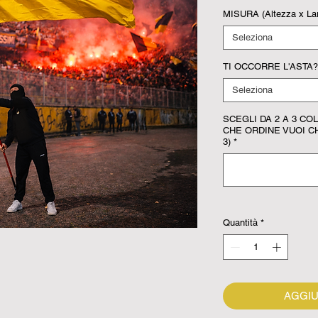
MISURA (Altezza x La
Seleziona
TI OCCORRE L'ASTA? (
Seleziona
SCEGLI DA 2 A 3 CO
CHE ORDINE VUOI C
3)
*
Quantità
*
AGGIU