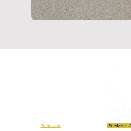
SHOP
LINK UTILI
Prodotti Disponibili
FAQ
Bandiere
Termini e Co
Stendardi
Privacy Polic
Pezze da Stadio
Politica Sped
Striscioni
Cookie Polic
Promozioni
Servizio di 