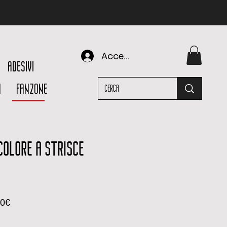
Accedi
ADESIVI
I
FANZONE
COLORE A STRISCE
Prezzo
00€
scontato