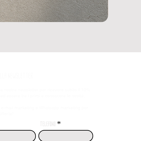
 ALLA NEWSLETTER
alla nostra newsletter per ricevere subito il 10%
 ed essere tra i primi a conoscere le novità.
 e-mail marketing e
Whatsapp marketing per
fferte!
telefono