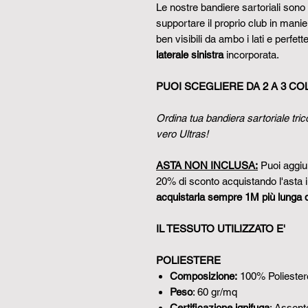
Le nostre bandiere sartoriali sono 
supportare il proprio club in manier
ben visibili da ambo i lati e perfe
laterale sinistra
incorporata.
PUOI SCEGLIERE DA 2 A 3 CO
Ordina tua bandiera sartoriale tric
vero Ultras!
ASTA NON INCLUSA:
Puoi aggiun
20% di sconto acquistando l'asta 
acquistarla sempre 1M più lunga d
IL TESSUTO UTILIZZATO E'
POLIESTERE
Composizione:
100% Poliester
​​​​​​​Peso
: 60 gr/mq
​​​​​​​Certificazione ignifuga
: Assent