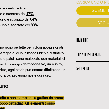
CARICA UNO O PIU
o è quello indicato
SCEGLI F
o è scontato del
47%
auno è scontato del
64%
AGGIU
dauno è scontato del
83%
INVIO FILE
a sono perfette per i tifosi appassionati
Carica il tuo file:
U
stegno al club in modo unico e distintivo.
TEMPI DI PRODUZIONE
caricare la tua gra
este patch sono realizzate con materiali di
tutte le indicazion
Tempi di produzi
ni di fissaggio:
termoadesive, da cucire,
Oppure usufruisci
SPEDIZIONE
lavorativi per prod
noltre, ogni patch
può essere rifinita con un
gratuito:
Se non dis
Conferma dell'an
pensiamo noi. In 
ora più professionale e duraturo.
Email di spedizio
momento in cui ri
idea e carica i fi
quando il tuo ordi
email, una volta c
meglio cosa vuoi.
UITO
Codice di traccia
produzione.
Anteprima grafica
codice per monito
Email di spedizio
un'anteprima dell
te e non stampate, la grafica da creare
Tempi di consegn
viene spedito, ric
1 a 3 giorni lavorat
o dettagliati. Gli elementi troppo
iti!