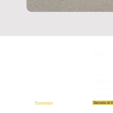
SHOP
LINK UTILI
Prodotti Disponibili
FAQ
Bandiere
Termini e Co
Stendardi
Privacy Polic
Pezze da Stadio
Politica Sped
Striscioni
Cookie Polic
Promozioni
Servizio di 