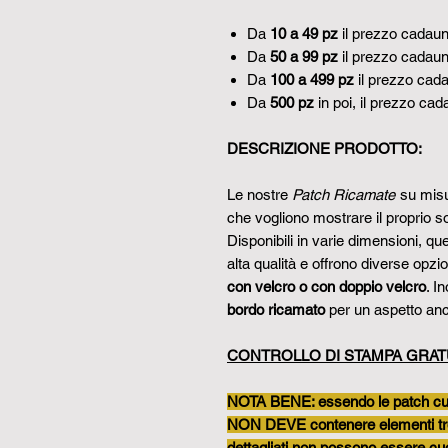
Da
10 a 49 pz
il prezzo cadaun
Da
50 a 99 pz
il prezzo cadaun
Da
100 a 499 pz
il prezzo cad
Da
500 pz
in poi, il prezzo ca
DESCRIZIONE PRODOTTO:
Le nostre
Patch Ricamate
su misur
che vogliono mostrare il proprio so
Disponibili in varie dimensioni, qu
alta qualità e offrono diverse opzio
con velcro o con doppio velcro
. I
bordo ricamato
per un aspetto anc
CONTROLLO DI STAMPA GRAT
NOTA BENE: essendo le patch cuci
NON DEVE contenere elementi tropp
dettagliati non possono essere cuc