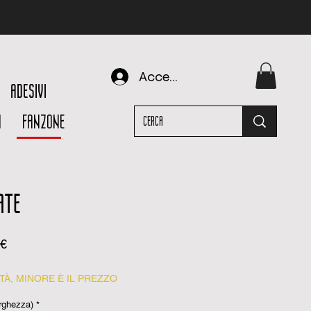
Accedi
ADESIVI
I
FANZONE
ATE
Prezzo
7€
scontato
À, MINORE È IL PREZZO
rghezza)
*