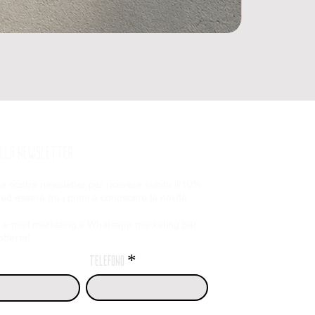
 ALLA NEWSLETTER
alla nostra newsletter per ricevere subito il 10%
 ed essere tra i primi a conoscere le novità.
 e-mail marketing e
Whatsapp marketing per
fferte!
telefono