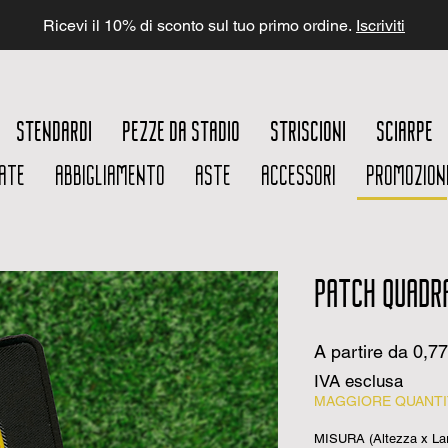
Ricevi il 10% di sconto sul tuo primo ordine.
Iscriviti
STENDARDI
PEZZE DA STADIO
STRISCIONI
SCIARPE
ATE
ABBIGLIAMENTO
ASTE
ACCESSORI
PROMOZION
PATCH QUADR
A partire da
0,7
IVA esclusa
MAGGIORE QUANTIT
MISURA (Altezza x La