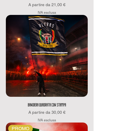
Prezzo scontato
A partire da
21,00 €
IVA esclusa
BANDIERA QUADRATA CON STAMPA
Prezzo scontato
A partire da
30,00 €
IVA esclusa
PROMO