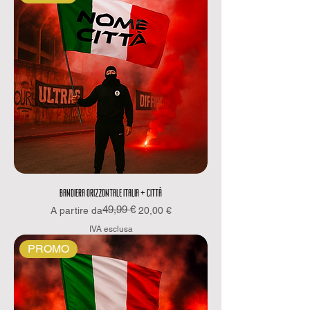
BANDIERA ORIZZONTALE ITALIA + CITTÀ
49,99 €
Prezzo regolare
Prezzo scontato
A partire da
20,00 €
IVA esclusa
PROMO