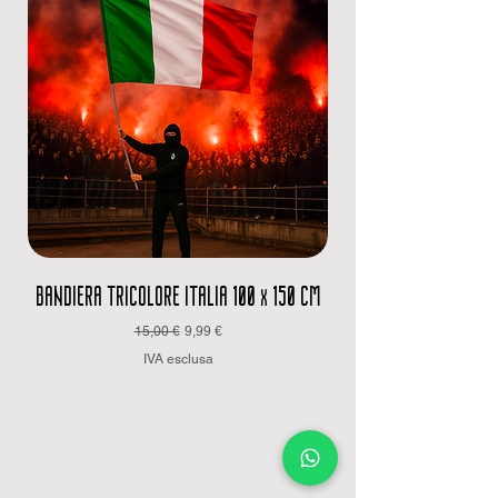
BANDIERA TRICOLORE ITALIA 100 x 150 CM
Prezzo regolare
Prezzo scontato
15,00 €
9,99 €
IVA esclusa