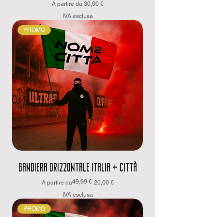
Prezzo scontato
A partire da
30,00 €
IVA esclusa
PROMO
BANDIERA ORIZZONTALE ITALIA + CITTÀ
49,99 €
Prezzo regolare
Prezzo scontato
A partire da
20,00 €
IVA esclusa
PROMO