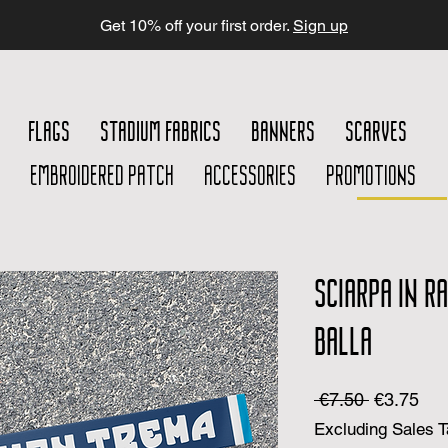
Get 10% off your first order.
Sign up
FLAGS
STADIUM FABRICS
BANNERS
SCARVES
EMBROIDERED PATCH
ACCESSORIES
PROMOTIONS
SCIARPA IN R
BALLA
Regular
Sal
 €7.50 
€3.75
Price
Pri
Excluding Sales 