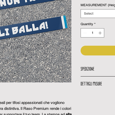
MEASUREMENT (Heigh
Select
Quantity
*
SPEDIZIONE
Email di spedizio
DETTAGLI MISURE
quando il tuo ordi
Codice di traccia
Possibili variazio
codice per monito
tessuto non lavor
Tempi di consegn
ali per tifosi appassionati che vogliono
+-10% a causa lav
1 a 3 giorni lavorat
a distintiva. Il
Raso Premium
rende i colori
Richiesta preventi
o per supportare il tuo team. La stampa ad
alta