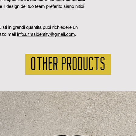
serve, puoi chied
 il design del tuo team preferito siano nitidi
contattandoci tram
sti in grandi quantità puoi richiedere un
izzo mail
info.ultrasidentity@gmail.com
.
OTHER PRODUCTS