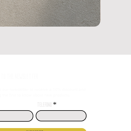
E TO THE NEWSLETTER
o our newsletter to receive a 10% discount and
the first to know about new products.
telefono