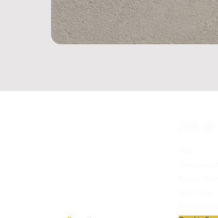
SHOP
OTHER LINKS
Available Products
FAQ
Flags
Terms and C
Stendards
Privacy Polic
Stadium Patches
Ship Policy
Banners
Cookie Polic