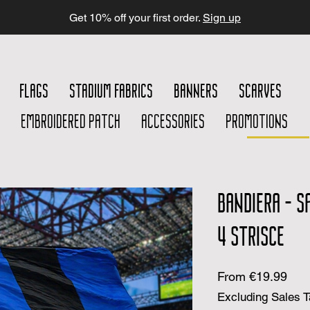
Get 10% off your first order.
Sign up
FLAGS
STADIUM FABRICS
BANNERS
SCARVES
EMBROIDERED PATCH
ACCESSORIES
PROMOTIONS
BANDIERA - S
4 STRISCE
Sal
From
€19.99
Pric
Excluding Sales 