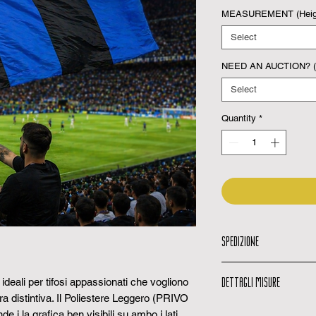
MEASUREMENT (Heigh
Select
NEED AN AUCTION? (
Select
Quantity
*
SPEDIZIONE
Email di spedizio
DETTAGLI MISURE
ideali per tifosi appassionati che vogliono
quando il tuo ordi
Codice di traccia
a distintiva. Il
Poliestere Leggero (PRIVO
Possibili variazio
codice per monito
nde i la grafica ben visibili su ambo i lati