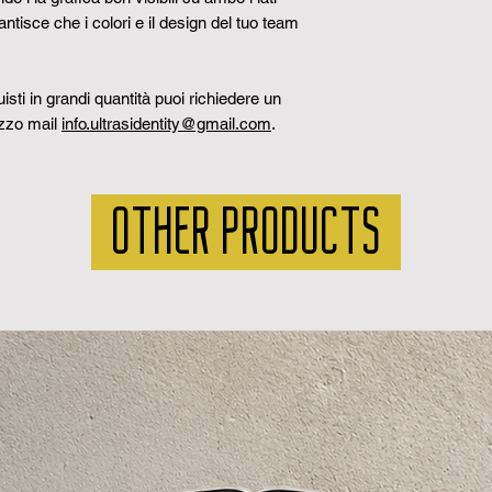
tessuto non lavor
Tempi di consegn
antisce che i colori e il design del tuo team
+-10% a causa lav
1 a 3 giorni lavorat
Richiesta preventi
serve, puoi chied
sti in grandi quantità puoi richiedere un
contattandoci tram
izzo mail
info.ultrasidentity@gmail.com
.
OTHER PRODUCTS