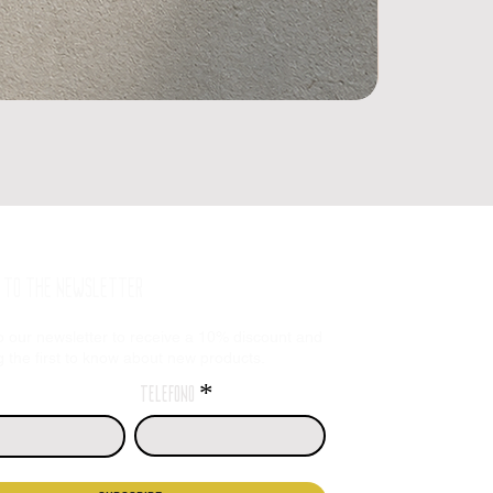
E TO THE NEWSLETTER
o our newsletter to receive a 10% discount and
the first to know about new products.
telefono