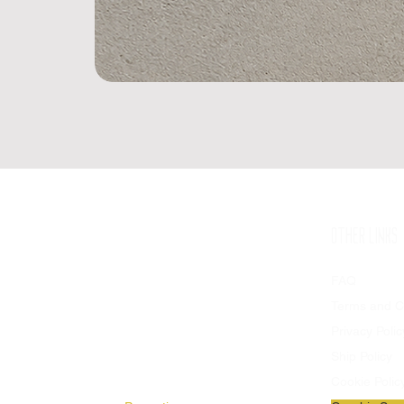
SHOP
OTHER LINKS
Available Products
FAQ
Flags
Terms and C
Stendards
Privacy Polic
Stadium Patches
Ship Policy
Banners
Cookie Polic